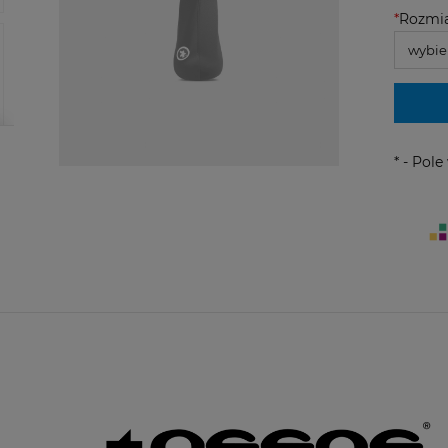
*
Rozmia
*
- Pol