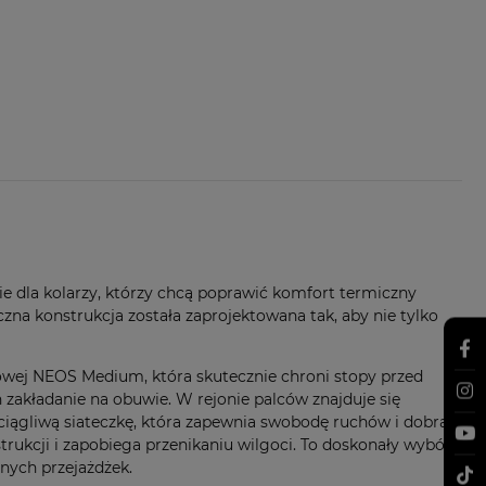
e dla kolarzy, którzy chcą poprawić komfort termiczny
czna konstrukcja została zaprojektowana tak, aby nie tylko
owej NEOS Medium, która skutecznie chroni stopy przed
h zakładanie na obuwie. W rejonie palców znajduje się
ciągliwą siateczkę, która zapewnia swobodę ruchów i dobrą
trukcji i zapobiega przenikaniu wilgoci. To doskonały wybór
mnych przejażdżek.