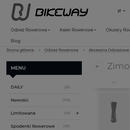
Odzież Rowerowa
Kaski Rowerowe
Okulary R
Blog
Strona główna
Odzież Rowerowa
Akcesoria Odzieżowe
Zimow
MENU
DAILY
(26)
Nowości
(770)
Limitowane
(70)
Spodenki Rowerowe
(157)