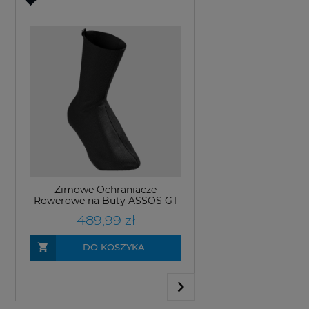
Rękawiczki Rower
RS Aero SF Black
OUTLET
249,99 z
DO KOSZ
Zimowe Ochraniacze
Rowerowe na Buty ASSOS GT
ULTRAZ Black Series
489,99 zł
DO KOSZYKA