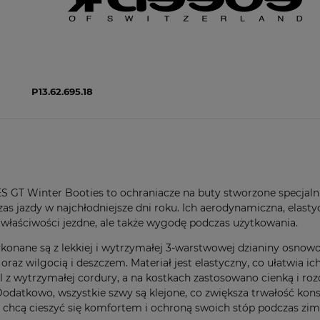
P13.62.695.18
GT Winter Booties to ochraniacze na buty stworzone specjalni
as jazdy w najchłodniejsze dni roku. Ich aerodynamiczna, elasty
właściwości jezdne, ale także wygodę podczas użytkowania.
konane są z lekkiej i wytrzymałej 3-warstwowej dzianiny osnow
raz wilgocią i deszczem. Materiał jest elastyczny, co ułatwia ic
z wytrzymałej cordury, a na kostkach zastosowano cienką i roz
 Dodatkowo, wszystkie szwy są klejone, co zwiększa trwałość kons
zy chcą cieszyć się komfortem i ochroną swoich stóp podczas zi