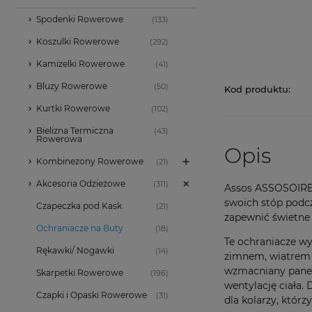
Spodenki Rowerowe
(133)
Koszulki Rowerowe
(292)
Kamizelki Rowerowe
(41)
Bluzy Rowerowe
(50)
Kod produktu:
Kurtki Rowerowe
(102)
Bielizna Termiczna
(43)
Rowerowa
Opis
Kombinezony Rowerowe
(21)
Akcesoria Odzieżowe
(311)
Assos ASSOSOIRES 
swoich stóp podcz
Czapeczka pod Kask
(21)
zapewnić świetne 
Ochraniacze na Buty
(18)
Te ochraniacze wy
Rękawki/ Nogawki
(14)
zimnem, wiatrem o
wzmacniany panel 
Skarpetki Rowerowe
(196)
wentylację ciała.
Czapki i Opaski Rowerowe
(31)
dla kolarzy, któr