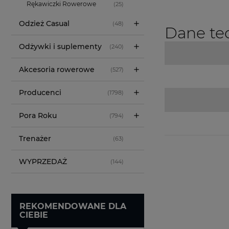
Rękawiczki Rowerowe
(25)
Odzież Casual
(48)
Dane te
Odżywki i suplementy
(240)
Akcesoria rowerowe
(527)
Producenci
(1798)
Pora Roku
(794)
Trenażer
(63)
WYPRZEDAŻ
(144)
REKOMENDOWANE DLA
CIEBIE