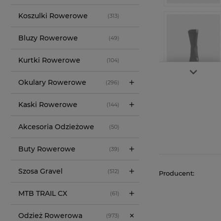
Koszulki Rowerowe
(313)
Bluzy Rowerowe
(49)
Kurtki Rowerowe
(104)
Okulary Rowerowe
(296)
Kaski Rowerowe
(144)
Akcesoria Odzieżowe
(50)
Buty Rowerowe
(39)
Szosa Gravel
(512)
Producent:
MTB TRAIL CX
(61)
Odzież Rowerowa
(973)