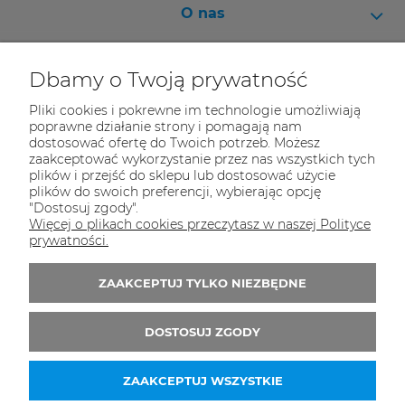
O nas
Pomoc
Dbamy o Twoją prywatność
Moje konto
Pliki cookies i pokrewne im technologie umożliwiają
Informacje
poprawne działanie strony i pomagają nam
dostosować ofertę do Twoich potrzeb. Możesz
zaakceptować wykorzystanie przez nas wszystkich tych
plików i przejść do sklepu lub dostosować użycie
plików do swoich preferencji, wybierając opcję
"Dostosuj zgody".
Bikeway
Więcej o plikach cookies przeczytasz w naszej Polityce
ul. Klimczaka 1
prywatności.
02-797 Warszawa
ZAAKCEPTUJ TYLKO NIEZBĘDNE
Tel.:
798-284-402
E-mail:
sklep@bikeway.pl
DOSTOSUJ ZGODY
ZAAKCEPTUJ WSZYSTKIE