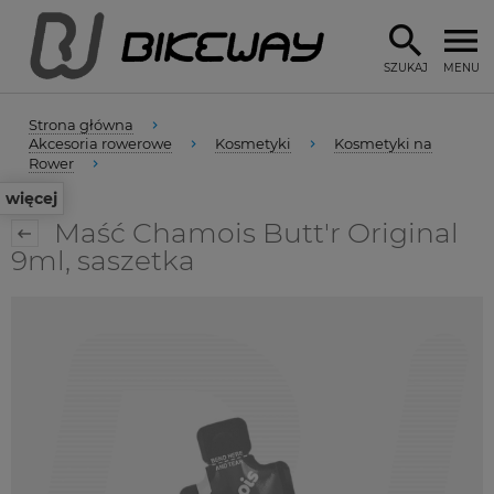
SZUKAJ
MENU
Strona główna
Akcesoria rowerowe
Kosmetyki
Kosmetyki na
Rower
więcej
Maść Chamois Butt'r Original
9ml, saszetka