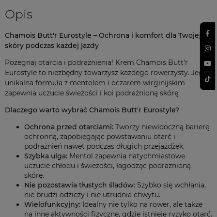
Opis
Chamois Butt'r Eurostyle – Ochrona i komfort dla Twojej
skóry podczas każdej jazdy
Pożegnaj otarcia i podrażnienia! Krem Chamois Butt'r
Eurostyle to niezbędny towarzysz każdego rowerzysty. Jego
unikalna formuła z mentolem i oczarem wirginijskim
zapewnia uczucie świeżości i koi podrażnioną skórę.
Dlaczego warto wybrać Chamois Butt'r Eurostyle?
Ochrona przed otarciami:
Tworzy niewidoczną barierę
ochronną, zapobiegając powstawaniu otarć i
podrażnień nawet podczas długich przejażdżek.
Szybka ulga:
Mentol zapewnia natychmiastowe
uczucie chłodu i świeżości, łagodząc podrażnioną
skórę.
Nie pozostawia tłustych śladów:
Szybko się wchłania,
nie brudzi odzieży i nie utrudnia chwytu.
Wielofunkcyjny:
Idealny nie tylko na rower, ale także
na inne aktywności fizyczne, gdzie istnieje ryzyko otarć.