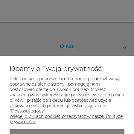
O nas
Pomoc
Dbamy o Twoją prywatność
Moje konto
Pliki cookies i pokrewne im technologie umożliwiają
Informacje
poprawne działanie strony i pomagają nam
dostosować ofertę do Twoich potrzeb. Możesz
zaakceptować wykorzystanie przez nas wszystkich tych
plików i przejść do sklepu lub dostosować użycie
plików do swoich preferencji, wybierając opcję
"Dostosuj zgody".
Bikeway
Więcej o plikach cookies przeczytasz w naszej Polityce
prywatności.
ul. Klimczaka 1
02-797 Warszawa