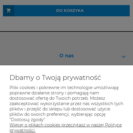
DO KOSZYKA
O nas
Pomoc
Dbamy o Twoją prywatność
Moje konto
Pliki cookies i pokrewne im technologie umożliwiają
Informacje
poprawne działanie strony i pomagają nam
dostosować ofertę do Twoich potrzeb. Możesz
zaakceptować wykorzystanie przez nas wszystkich tych
plików i przejść do sklepu lub dostosować użycie
plików do swoich preferencji, wybierając opcję
"Dostosuj zgody".
Bikeway
Więcej o plikach cookies przeczytasz w naszej Polityce
ul. Klimczaka 1
prywatności.