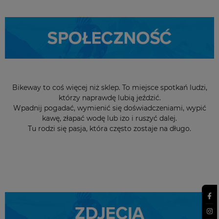
Skarpetki ASSOS Endurance
Skarpetki Rowerowe ASSOS
S11 Terra Sand
GT C2 Titan Green
Bikeway to coś więcej niż sklep. To miejsce spotkań ludzi,
79,99 zł
84,99 zł
którzy naprawdę lubią jeździć.
Wpadnij pogadać, wymienić się doświadczeniami, wypić
DO KOSZYKA
DO KOSZYKA
kawę, złapać wodę lub izo i ruszyć dalej.
Tu rodzi się pasja, która często zostaje na długo.