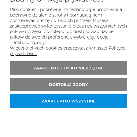
Pliki cookies i pokrewne im technologie umożliwiają
poprawne działanie strony i pomagają nam
dostosować ofertę do Twoich potrzeb. Możesz
zaakceptować wykorzystanie przez nas wszystkich tych
plików i przejść do sklepu lub dostosować użycie
plików do swoich preferencji, wybierając opcję
"Dostosuj zgody".
Więcej o plikach cookies przeczytasz w naszej Polityce
Okulary Rudy Project CUTLINE CRYSTAL GLOSS - Multilaser
Deep Blue
prywatności.
980,00 zł
ZAAKCEPTUJ TYLKO NIEZBĘDNE
DO KOSZYKA
DOSTOSUJ ZGODY
ZAAKCEPTUJ WSZYSTKIE