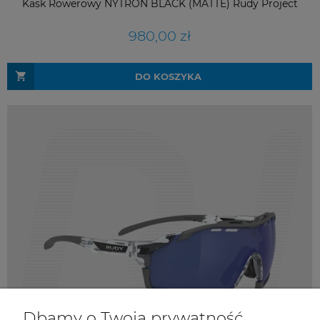
Kask Rowerowy NYTRON BLACK (MATTE) Rudy Project
980,00 zł
DO KOSZYKA
Dbamy o Twoją prywatność