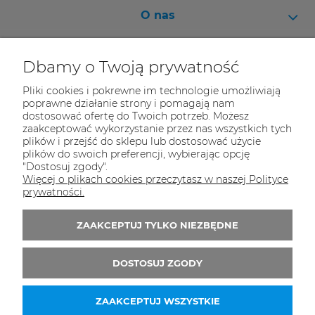
O nas
Pomoc
Dbamy o Twoją prywatność
Moje konto
Pliki cookies i pokrewne im technologie umożliwiają
Informacje
poprawne działanie strony i pomagają nam
dostosować ofertę do Twoich potrzeb. Możesz
zaakceptować wykorzystanie przez nas wszystkich tych
plików i przejść do sklepu lub dostosować użycie
plików do swoich preferencji, wybierając opcję
"Dostosuj zgody".
Bikeway
Więcej o plikach cookies przeczytasz w naszej Polityce
prywatności.
ul. Klimczaka 1
02-797 Warszawa
ZAAKCEPTUJ TYLKO NIEZBĘDNE
Tel.:
798-284-402
E-mail:
sklep@bikeway.pl
DOSTOSUJ ZGODY
ZAAKCEPTUJ WSZYSTKIE